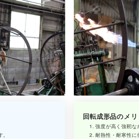
回転成形品のメリ
強度が高く強靭な
す。
耐熱性・耐寒性に