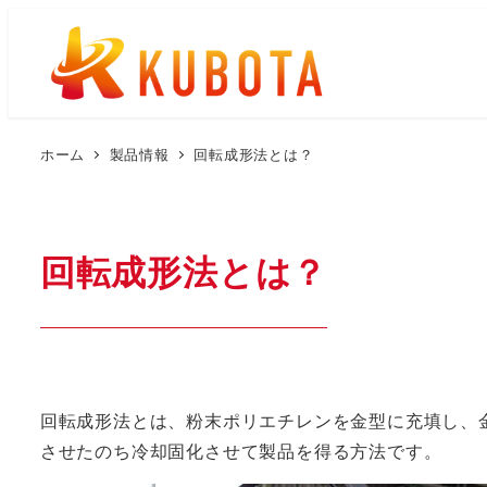
メ
イ
ン
コ
ン
ホーム
製品情報
回転成形法とは？
テ
ン
ツ
回転成形法とは？
へ
移
動
回転成形法とは、粉末ポリエチレンを金型に充填し、
させたのち冷却固化させて製品を得る方法です。